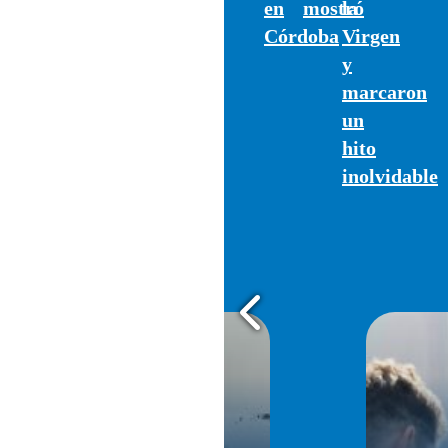
en
mostró
la
Córdoba
Virgen
y
marcaron
un
hito
inolvidable