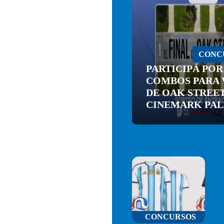
CONC
PARTICIPÁ POR
COMBOS PARA V
DE OAK STREET
CINEMARK PA
CONCURSOS