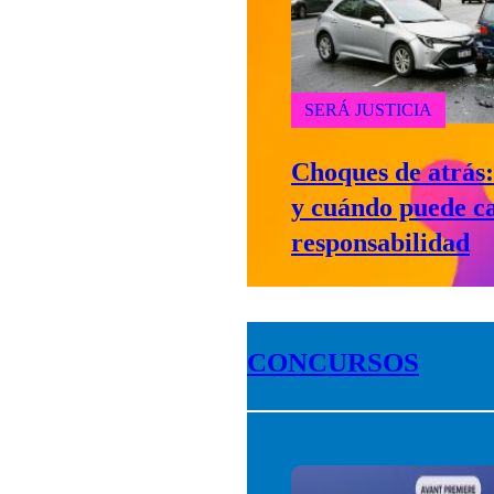
SERÁ JUSTICIA
Choques de atrás: 
y cuándo puede c
responsabilidad
CONCURSOS