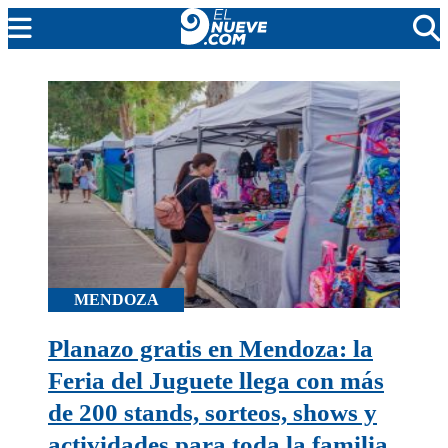
MENDOZA
CADA DÍA
ARGENTINA
NOTICIERO 9
PROTAGONISTAS
EL NUEVE STREAMS
PROGRAMACIÓN
EN VIVO
MENDOZA
Planazo gratis en Mendoza: la
Feria del Juguete llega con más
de 200 stands, sorteos, shows y
actividades para toda la familia