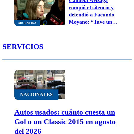
Candela Arizaga
destrozos
rompió el silencio y
defendió a Facundo
Moyano: “Tuve un
ARGENTINA
brote, no hubo
violencia”
SERVICIOS
NACIONALES
Autos usados: cuánto cuesta un
Gol o un Classic 2015 en agosto
del 2026