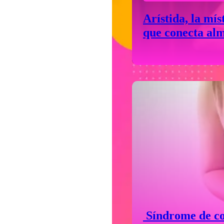
Arístida, la mís
que conecta alm
destinos
Síndrome de col