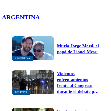
ARGENTINA
Murió Jorge Messi, el
papá de Lionel Messi
ARGENTINA
Violentos
enfrentamientos
frente al Congreso
durante el debate por
POLÍTICA
la Ley de Propiedad
Privada: hubo
detenidos, heridos y