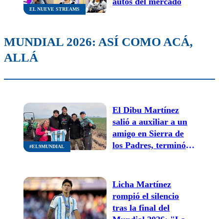
autos del mercado
EL NUEVE STREAMS
MUNDIAL 2026: ASÍ COMO ACÁ,
ALLÁ
El Dibu Martínez
salió a auxiliar a un
amigo en Sierra de
los Padres, terminó
#EL9MUNDIAL
varado y tuvo un
gesto gigante con los
vecinos que lo
Licha Martínez
salvaron
rompió el silencio
tras la final del