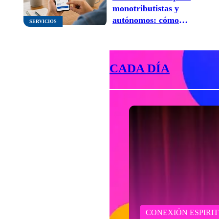
monotributistas y
autónomos: cómo
SERVICIOS
solicitarlos
CADA DÍA
CONEXIÓN ESPIRI