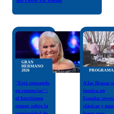
GRAN
HERMANO
2026
PROGRAMA
"Está pensando
A las Brasas s
en renunciar":
inspira en
el fuertísimo
España: recet
rumor sobre la
clásicas y mu
continuidad de
fuego este