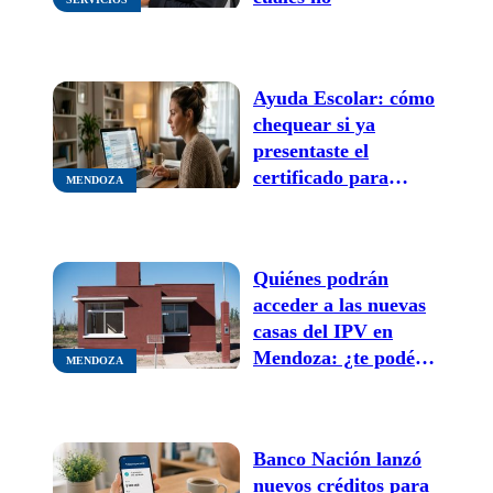
Ayuda Escolar: cómo
chequear si ya
presentaste el
certificado para
MENDOZA
cobrar el año
próximo
Quiénes podrán
acceder a las nuevas
casas del IPV en
Mendoza: ¿te podés
MENDOZA
inscribir si ganás
menos de $1.800.000?
Banco Nación lanzó
nuevos créditos para