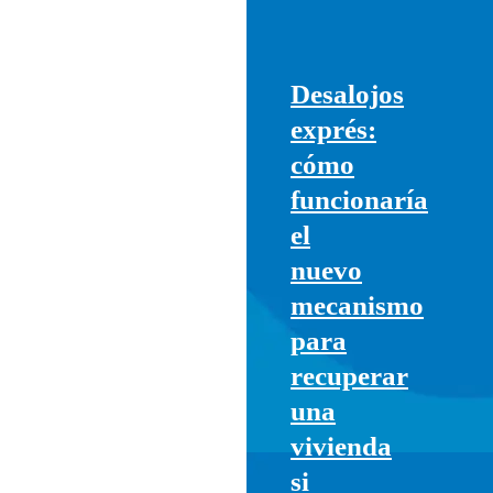
ARGENTINA
Desalojos
exprés:
cómo
funcionaría
el
nuevo
mecanismo
para
recuperar
una
vivienda
si