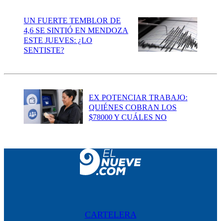
UN FUERTE TEMBLOR DE
4,6 SE SINTIÓ EN MENDOZA
ESTE JUEVES: ¿LO
SENTISTE?
EX POTENCIAR TRABAJO:
QUIÉNES COBRAN LOS
$78000 Y CUÁLES NO
CARTELERA