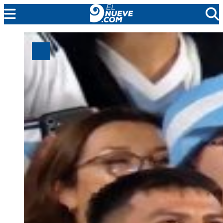
MENDOZA
CADA DÍA
ARGENTINA
NOTICIERO 9
PROTAGONISTAS
EL NUEVE STREAMS
PROGRAMACIÓN
EN VIVO