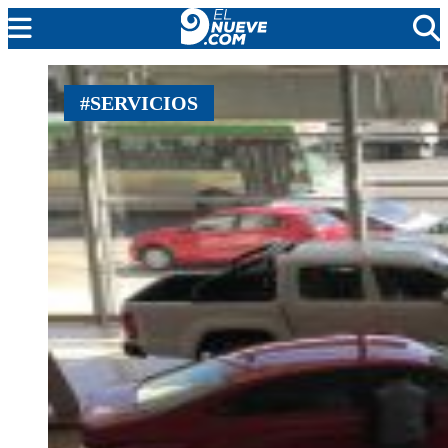
MENDOZA
#SERVICIOS
CADA DÍA
ARGENTINA
NOTICIERO 9
PROTAGONISTAS
EL NUEVE STREAMS
PROGRAMACIÓN
EN VIVO