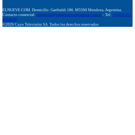
ELNUEVE.COM. Domicillo: Garibaldi 186. M5500 Mendoza, Argentina.
Contacto comercial:
comercial@canalnuevemendoza.com.ar
– Tel:
+(54) 9 261
4204020
©2026 Cuyo Televisión SA. Todos los derechos reservados