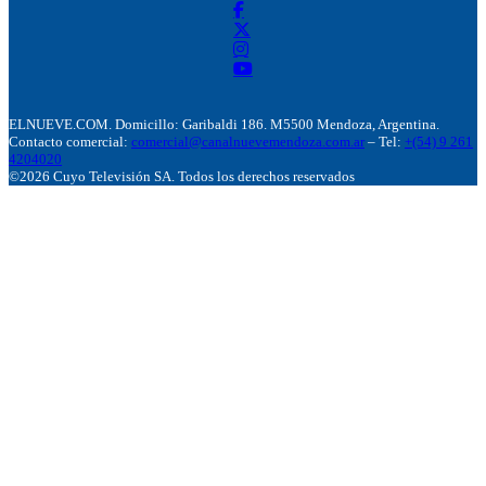
ELNUEVE.COM. Domicillo: Garibaldi 186. M5500 Mendoza, Argentina.
Contacto comercial:
comercial@canalnuevemendoza.com.ar
– Tel:
+(54) 9 261
4204020
©2026 Cuyo Televisión SA. Todos los derechos reservados