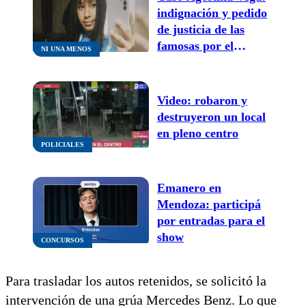
indignación y pedido
de justicia de las
famosas por el
NI UNA MENOS
crimen de la niña de
14 años
Video: robaron y
destruyeron un local
en pleno centro
POLICIALES
Emanero en
Mendoza: participá
por entradas para el
show
CONCURSOS
Para trasladar los autos retenidos, se solicitó la
intervención de una grúa Mercedes Benz. Lo que