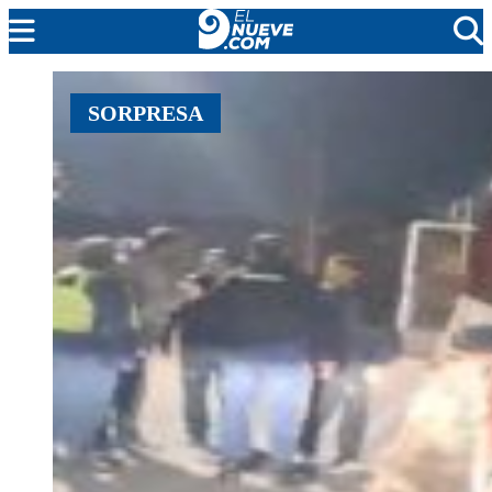
MENDOZA
SORPRESA
CADA DÍA
ARGENTINA
NOTICIERO 9
PROTAGONISTAS
EL NUEVE STREAMS
PROGRAMACIÓN
EN VIVO