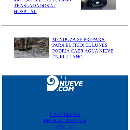
TRASLADADOS AL
HOSPITAL
MENDOZA SE PREPARA
PARA EL FRÍO: EL LUNES
PODRÍA CAER AGUA NIEVE
EN EL LLANO
CARTELERA
PROTAGONISTAS
SALUD