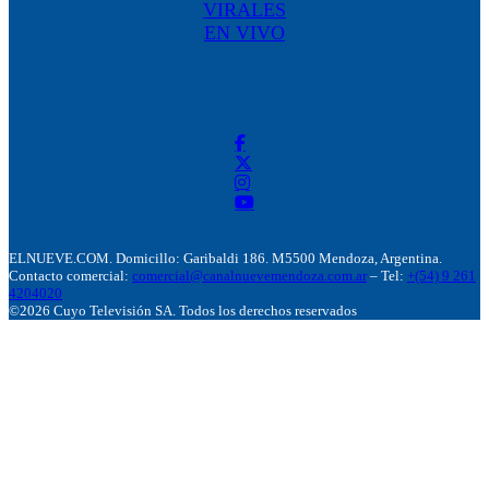
VIRALES
EN VIVO
ELNUEVE.COM. Domicillo: Garibaldi 186. M5500 Mendoza, Argentina.
Contacto comercial:
comercial@canalnuevemendoza.com.ar
– Tel:
+(54) 9 261
4204020
©2026 Cuyo Televisión SA. Todos los derechos reservados