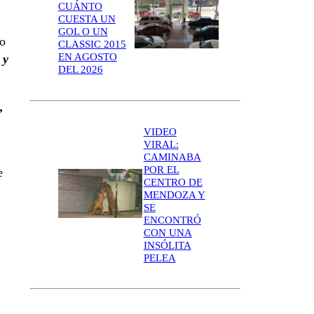
CUÁNTO
CUESTA UN
GOL O UN
o
CLASSIC 2015
EN AGOSTO
 y
DEL 2026
,
VIDEO
VIRAL:
CAMINABA
POR EL
e
CENTRO DE
MENDOZA Y
SE
ENCONTRÓ
CON UNA
INSÓLITA
PELEA