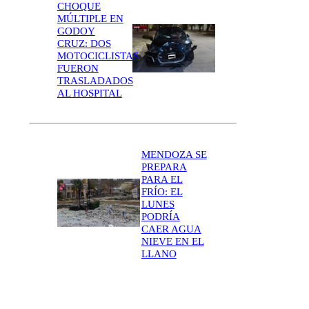
CHOQUE
MÚLTIPLE EN
GODOY
CRUZ: DOS
MOTOCICLISTAS
FUERON
TRASLADADOS
AL HOSPITAL
MENDOZA SE
PREPARA
PARA EL
FRÍO: EL
LUNES
PODRÍA
CAER AGUA
NIEVE EN EL
LLANO