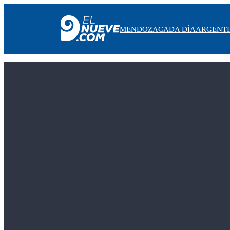
MENDOZA
CADA DÍA
ARGENT
MENDOZA
CADA DÍA
ARGENTINA
NOTICIERO 9
PROTAGONISTAS
EL NUEVE STREAMS
PROGRAMACIÓN
EN VIVO