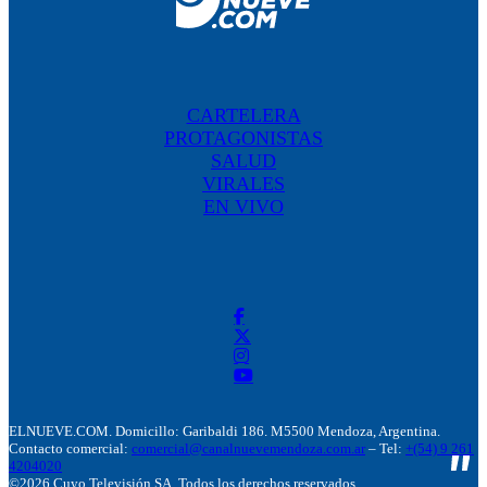
CARTELERA
PROTAGONISTAS
SALUD
VIRALES
EN VIVO
ELNUEVE.COM. Domicillo: Garibaldi 186. M5500 Mendoza, Argentina.
Contacto comercial:
comercial@canalnuevemendoza.com.ar
– Tel:
+(54) 9 261
4204020
©2026 Cuyo Televisión SA. Todos los derechos reservados