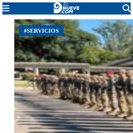
MENDOZA
#SERVICIOS
CADA DÍA
ARGENTINA
NOTICIERO 9
PROTAGONISTAS
EL NUEVE STREAMS
PROGRAMACIÓN
EN VIVO