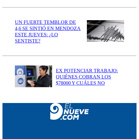
UN FUERTE TEMBLOR DE
4,6 SE SINTIÓ EN MENDOZA
ESTE JUEVES: ¿LO
SENTISTE?
EX POTENCIAR TRABAJO:
QUIÉNES COBRAN LOS
$78000 Y CUÁLES NO