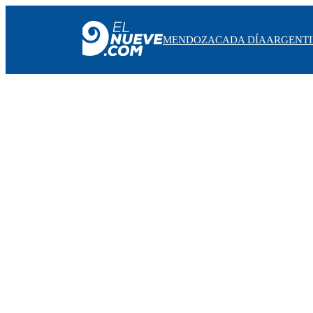
MENDOZA
CADA DÍA
ARGENT
MENDOZA
CADA DÍA
ARGENTINA
NOTICIERO 9
PROTAGONISTAS
EL NUEVE STREAMS
PROGRAMACIÓN
EN VIVO