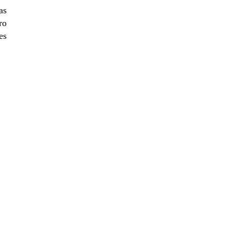
as
ro
es