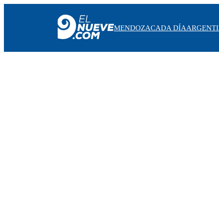
MENDOZA
CADA DÍA
ARGENT
MENDOZA
CADA DÍA
ARGENTINA
NOTICIERO 9
PROTAGONISTAS
EL NUEVE STREAMS
PROGRAMACIÓN
EN VIVO