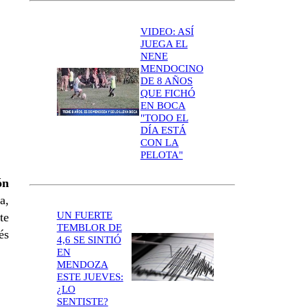
VIDEO: ASÍ
JUEGA EL
NENE
MENDOCINO
DE 8 AÑOS
QUE FICHÓ
EN BOCA
"TODO EL
DÍA ESTÁ
CON LA
PELOTA"
ón
a,
UN FUERTE
te
TEMBLOR DE
és
4,6 SE SINTIÓ
EN
MENDOZA
ESTE JUEVES:
¿LO
SENTISTE?