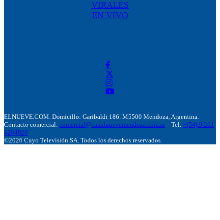
VIRALES
EN VIVO
ELNUEVE.COM. Domicillo: Garibaldi 186. M5500 Mendoza, Argentina.
Contacto comercial:
comercial@canalnuevemendoza.com.ar
– Tel:
+(54) 9 261
4204020
©2026 Cuyo Televisión SA. Todos los derechos reservados