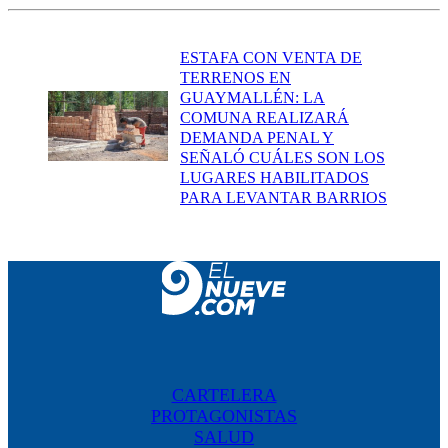
ESTAFA CON VENTA DE
TERRENOS EN
GUAYMALLÉN: LA
COMUNA REALIZARÁ
DEMANDA PENAL Y
SEÑALÓ CUÁLES SON LOS
LUGARES HABILITADOS
PARA LEVANTAR BARRIOS
CARTELERA
PROTAGONISTAS
SALUD