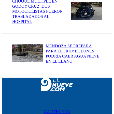
CHOQUE MÚLTIPLE EN
GODOY CRUZ: DOS
MOTOCICLISTAS FUERON
TRASLADADOS AL
HOSPITAL
MENDOZA SE PREPARA
PARA EL FRÍO: EL LUNES
PODRÍA CAER AGUA NIEVE
EN EL LLANO
CARTELERA