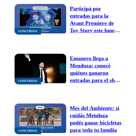
Participá por
entradas para la
Avant Premiere de
Toy Story este lunes
CONCURSOS
feriado
Emanero llega a
Mendoza: conocé
quiénes ganaron
entradas para el show
CONCURSOS
en el Arena Maipú
Mes del Ambiente: si
cuidás Mendoza
podés ganar bicicletas
para toda tu familia
CONCURSOS