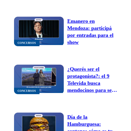
Emanero en
Mendoza: participá
por entradas para el
show
CONCURSOS
¿Querés ser el
protagonista?: el 9
Televida busca
mendocinos para ser
CONCURSOS
parte del nuevo spot
“Siempre juntos”
Día de la
Hamburguesa:
contanos cómo es tu