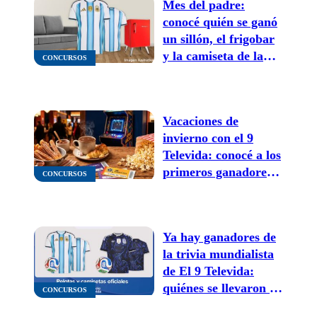
Mes del padre:
conocé quién se ganó
un sillón, el frigobar
y la camiseta de la
CONCURSOS
selección Argentina
Vacaciones de
invierno con el 9
Televida: conocé a los
primeros ganadores
CONCURSOS
de las entradas
Ya hay ganadores de
la trivia mundialista
de El 9 Televida:
quiénes se llevaron la
CONCURSOS
camiseta y la pelota