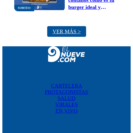
burger ideal y
SORTEO
participá por
hamburguesas para
festejar
VER MÁS >
CARTELERA
PROTAGONISTAS
SALUD
VIRALES
EN VIVO