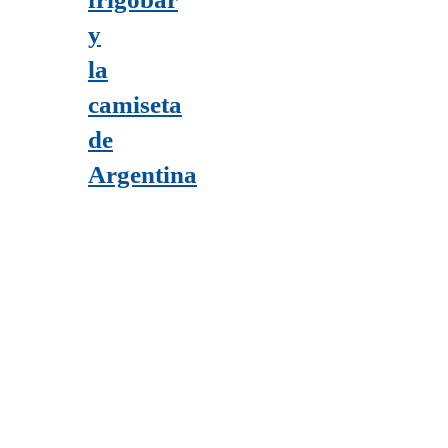
y
la
camiseta
de
Argentina
CONCURSOS
CONCURSOS
CONCURSOS
CONCURSOS