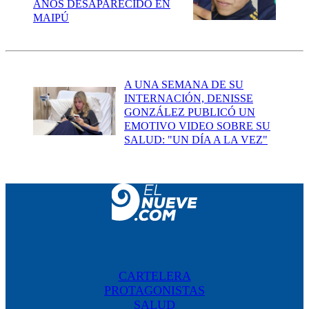
AÑOS DESAPARECIDO EN
MAIPÚ
A UNA SEMANA DE SU
INTERNACIÓN, DENISSE
GONZÁLEZ PUBLICÓ UN
EMOTIVO VIDEO SOBRE SU
SALUD: "UN DÍA A LA VEZ"
CARTELERA
PROTAGONISTAS
SALUD