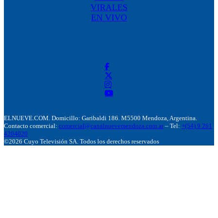
VIRALES
EN VIVO
ELNUEVE.COM. Domicillo: Garibaldi 186. M5500 Mendoza, Argentina.
Contacto comercial:
comercial@canalnuevemendoza.com.ar
– Tel:
+(54) 9 261
4204020
©2026 Cuyo Televisión SA. Todos los derechos reservados