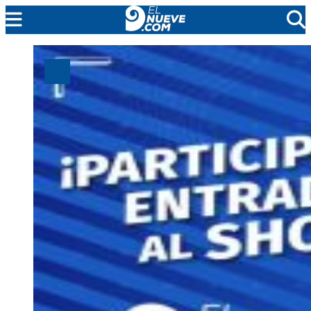
MENDOZA
CADA DÍA
ARGENTINA
NOTICIERO 9
PROTAGONISTAS
EL NUEVE STREAMS
PROGRAMACIÓN
EN VIVO