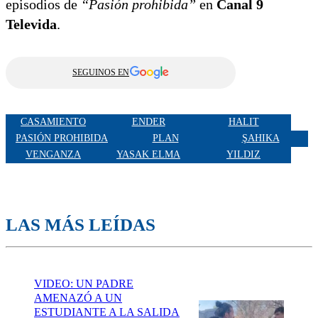
episodios de
“Pasión prohibida”
en
Canal 9
Televida
.
SEGUINOS EN
CASAMIENTO
ENDER
HALIT
PASIÓN PROHIBIDA
PLAN
ŞAHIKA
VENGANZA
YASAK ELMA
YILDIZ
LAS MÁS LEÍDAS
VIDEO: UN PADRE
AMENAZÓ A UN
ESTUDIANTE A LA SALIDA