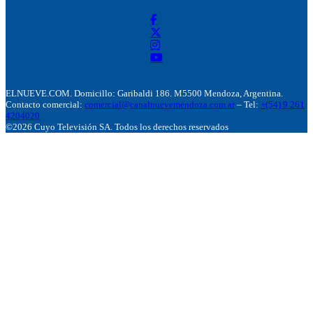
ELNUEVE.COM. Domicillo: Garibaldi 186. M5500 Mendoza, Argentina.
Contacto comercial:
comercial@canalnuevemendoza.com.ar
– Tel:
+(54) 9 261
4204020
©2026 Cuyo Televisión SA. Todos los derechos reservados