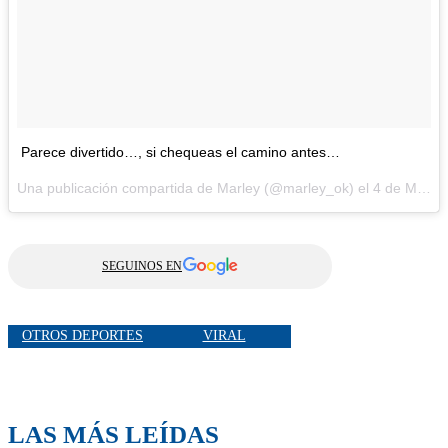
Parece divertido…, si chequeas el camino antes…
Una publicación compartida de Marley (@marley_ok) el
4 de May de 2017 a la(s) 4:04 PDT
SEGUINOS EN
OTROS DEPORTES
VIRAL
LAS MÁS LEÍDAS