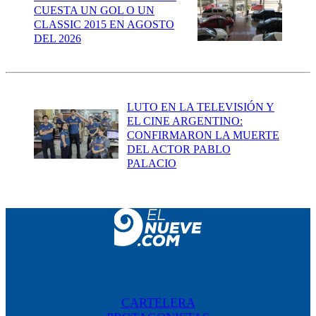
CUESTA UN GOL O UN
CLASSIC 2015 EN AGOSTO
DEL 2026
LUTO EN LA TELEVISIÓN Y
EL CINE ARGENTINO:
CONFIRMARON LA MUERTE
DEL ACTOR PABLO
PALACIO
CARTELERA