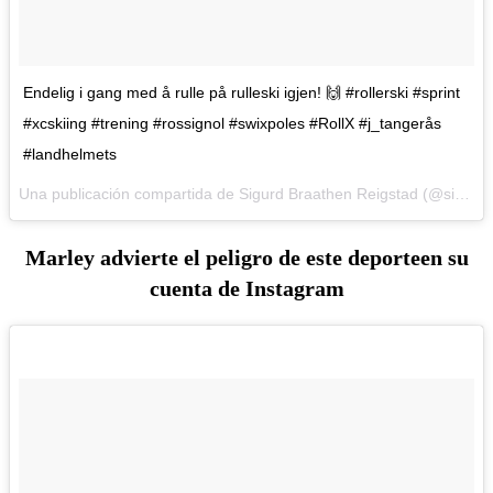
Endelig i gang med å rulle på rulleski igjen! 🙌 #rollerski #sprint
#xcskiing #trening #rossignol #swixpoles #RollX #j_tangerås
#landhelmets
Una publicación compartida de Sigurd Braathen Reigstad (@sigurdbr) el
Marley advierte el peligro de este deporteen su
cuenta de Instagram