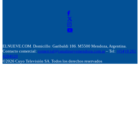
ELNUEVE.COM. Domicillo: Garibaldi 186. M5500 Mendoza, Argentina.
Contacto comercial:
comercial@canalnuevemendoza.com.ar
– Tel:
+(54) 9 261
4204020
©2026 Cuyo Televisión SA. Todos los derechos reservados