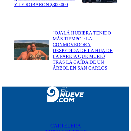
Y LE ROBARON $300.000
"OJALÁ HUBIERA TENIDO
MÁS TIEMPO": LA
CONMOVEDORA
DESPEDIDA DE LA HIJA DE
LA PAREJA QUE MURIÓ
TRAS LA CAÍDA DE UN
ÁRBOL EN SAN CARLOS
CARTELERA