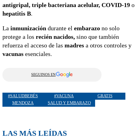
antigripal, triple bacteriana acelular, COVID-19
o
hepatitis
B
.
La
inmunización
durante el
embarazo
no solo
protege a los
recién nacidos,
sino que también
refuerza el acceso de las
madres
a otros controles y
vacunas
esenciales.
SEGUINOS EN
#SALUDBEBÉS
#VACUNA
GRATIS
MENDOZA
SALUD Y EMBARAZO
LAS MÁS LEÍDAS