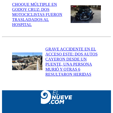
CHOQUE MÚLTIPLE EN
GODOY CRUZ: DOS
MOTOCICLISTAS FUERON
TRASLADADOS AL
HOSPITAL
GRAVE ACCIDENTE EN EL
ACCESO ESTE: DOS AUTOS
CAYERON DESDE UN
PUENTE, UNA PERSONA
MURIÓ Y OTRAS 6
RESULTARON HERIDAS