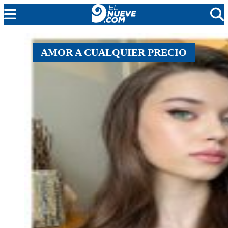
MENDOZA
AMOR A CUALQUIER PRECIO
CADA DÍA
ARGENTINA
NOTICIERO 9
PROTAGONISTAS
EL NUEVE STREAMS
PROGRAMACIÓN
EN VIVO