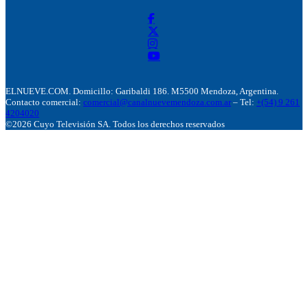
ELNUEVE.COM. Domicillo: Garibaldi 186. M5500 Mendoza, Argentina.
Contacto comercial:
comercial@canalnuevemendoza.com.ar
– Tel:
+(54) 9 261
4204020
©2026 Cuyo Televisión SA. Todos los derechos reservados