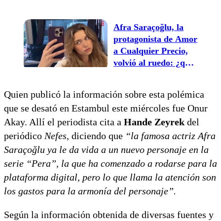
para volver a filmar
¿nuevo proyecto?
Afra Saraçoğlu, la
protagonista de Amor
a Cualquier Precio,
volvió al ruedo: ¿qué
está filmando?
Quien publicó la información sobre esta polémica
que se desató en Estambul este miércoles fue Onur
Akay. Allí el periodista cita a
Hande Zeyrek
del
periódico
Nefes
, diciendo que
“la famosa actriz Afra
Saraçoğlu ya le da vida a un nuevo personaje en la
serie “Pera”, la que ha comenzado a rodarse para la
plataforma digital, pero lo que llama la atención son
los gastos para la armonía del personaje”.
Según la información obtenida de diversas fuentes y