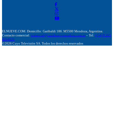
ELNUEVE.COM. Domicillo: Garibaldi 186. M5500 Mendoza, Argentina.
Contacto comercial:
comercial@canalnuevemendoza.com.ar
– Tel:
+(54) 9 261
4204020
©2026 Cuyo Televisión SA. Todos los derechos reservados