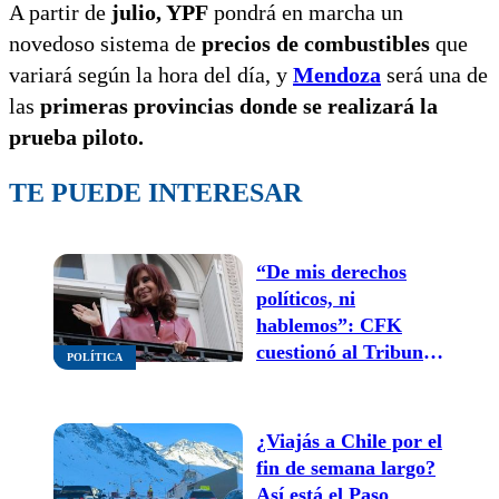
A partir de
julio, YPF
pondrá en marcha un
novedoso sistema de
precios de combustibles
que
variará según la hora del día, y
Mendoza
será una de
las
primeras provincias donde se realizará la
prueba piloto.
TE PUEDE INTERESAR
“De mis derechos
políticos, ni
hablemos”: CFK
cuestionó al Tribunal
POLÍTICA
por limitar sus visitas
durante la prisión
domiciliaria
¿Viajás a Chile por el
fin de semana largo?
Así está el Paso