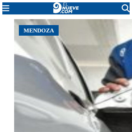
MENDOZA
MENDOZA
CADA DÍA
ARGENTINA
NOTICIERO 9
PROTAGONISTAS
EL NUEVE STREAMS
PROGRAMACIÓN
EN VIVO