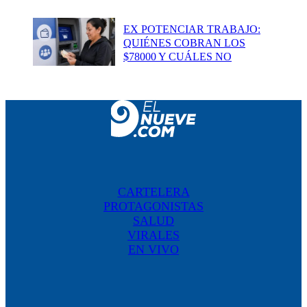
EX POTENCIAR TRABAJO:
QUIÉNES COBRAN LOS
$78000 Y CUÁLES NO
CARTELERA
PROTAGONISTAS
SALUD
VIRALES
EN VIVO