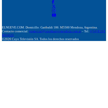
ELNUEVE.COM. Domicillo: Garibaldi 186. M5500 Mendoza, Argentina.
Contacto comercial:
comercial@canalnuevemendoza.com.ar
– Tel:
+(54) 9 261
4204020
©2026 Cuyo Televisión SA. Todos los derechos reservados