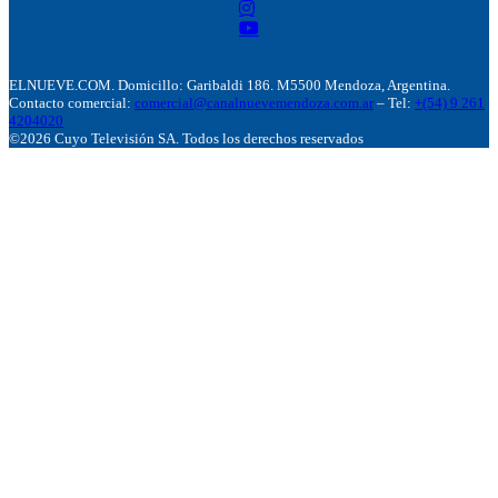
ELNUEVE.COM. Domicillo: Garibaldi 186. M5500 Mendoza, Argentina.
Contacto comercial:
comercial@canalnuevemendoza.com.ar
– Tel:
+(54) 9 261
4204020
©2026 Cuyo Televisión SA. Todos los derechos reservados