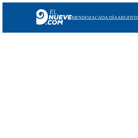
MENDOZA
CADA DÍA
ARGENT
MENDOZA
CADA DÍA
ARGENTINA
NOTICIERO 9
PROTAGONISTAS
EL NUEVE STREAMS
PROGRAMACIÓN
EN VIVO