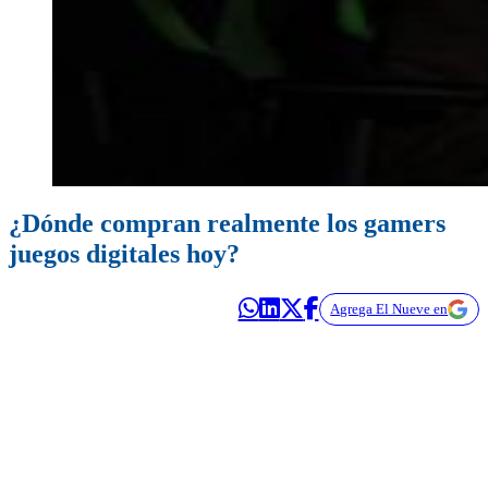
¿Dónde compran realmente los gamers
juegos digitales hoy?
Agrega El Nueve en