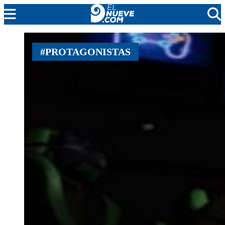
MENDOZA
#PROTAGONISTAS
CADA DÍA
ARGENTINA
NOTICIERO 9
PROTAGONISTAS
EL NUEVE STREAMS
PROGRAMACIÓN
EN VIVO