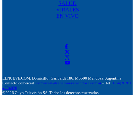
SALUD
VIRALES
EN VIVO
ELNUEVE.COM. Domicillo: Garibaldi 186. M5500 Mendoza, Argentina.
Contacto comercial:
comercial@canalnuevemendoza.com.ar
– Tel:
+(54) 9 261
4204020
©2026 Cuyo Televisión SA. Todos los derechos reservados