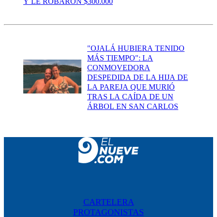
Y LE ROBARON $300.000
"OJALÁ HUBIERA TENIDO
MÁS TIEMPO": LA
CONMOVEDORA
DESPEDIDA DE LA HIJA DE
LA PAREJA QUE MURIÓ
TRAS LA CAÍDA DE UN
ÁRBOL EN SAN CARLOS
CARTELERA
PROTAGONISTAS