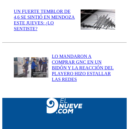
UN FUERTE TEMBLOR DE
4,6 SE SINTIÓ EN MENDOZA
ESTE JUEVES: ¿LO
SENTISTE?
LO MANDARON A
COMPRAR GNC EN UN
BIDÓN Y LA REACCIÓN DEL
PLAYERO HIZO ESTALLAR
LAS REDES