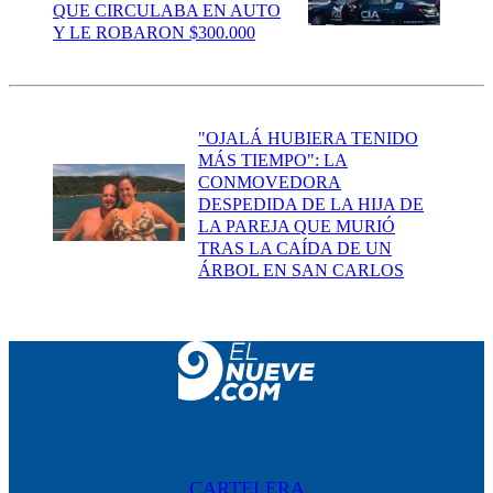
QUE CIRCULABA EN AUTO
Y LE ROBARON $300.000
"OJALÁ HUBIERA TENIDO
MÁS TIEMPO": LA
CONMOVEDORA
DESPEDIDA DE LA HIJA DE
LA PAREJA QUE MURIÓ
TRAS LA CAÍDA DE UN
ÁRBOL EN SAN CARLOS
CARTELERA