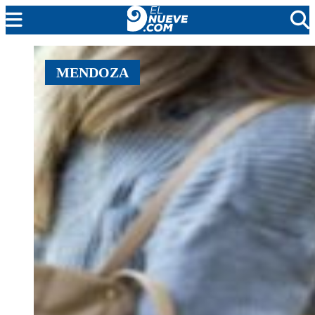
MENDOZA
MENDOZA
CADA DÍA
ARGENTINA
NOTICIERO 9
PROTAGONISTAS
EL NUEVE STREAMS
PROGRAMACIÓN
EN VIVO