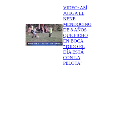
VIDEO: ASÍ
JUEGA EL
NENE
MENDOCINO
DE 8 AÑOS
QUE FICHÓ
EN BOCA
"TODO EL
DÍA ESTÁ
CON LA
PELOTA"