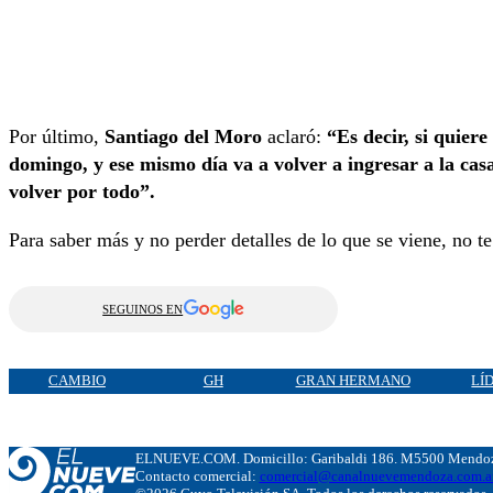
Por último,
Santiago del Moro
aclaró:
“Es decir, si quiere
domingo, y ese mismo día va a volver a ingresar a la casa:
volver por todo”.
Para saber más y no perder detalles de lo que se viene, no t
SEGUINOS EN
CAMBIO
GH
GRAN HERMANO
LÍ
ELNUEVE.COM. Domicillo: Garibaldi 186. M5500 Mendoza
Contacto comercial:
comercial@canalnuevemendoza.com.a