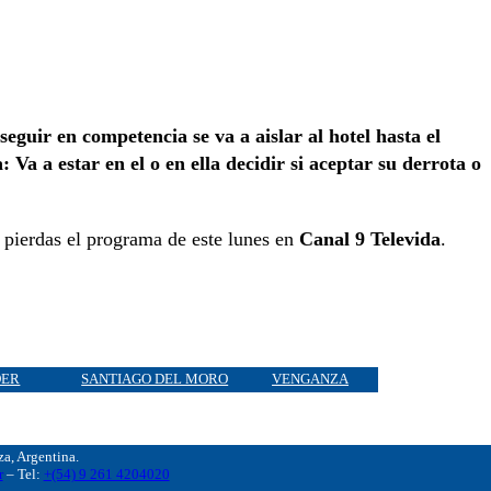
 seguir en competencia se va a aislar al hotel hasta el
 Va a estar en el o en ella decidir si aceptar su derrota o
e pierdas el programa de este lunes en
Canal 9 Televida
.
DER
SANTIAGO DEL MORO
VENGANZA
, Argentina.
r
– Tel:
+(54) 9 261 4204020