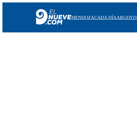
MENDOZA
CADA DÍA
ARGENT
MENDOZA
CADA DÍA
ARGENTINA
NOTICIERO 9
PROTAGONISTAS
EL NUEVE STREAMS
PROGRAMACIÓN
EN VIVO