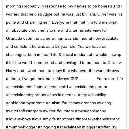
morning (probably in response to my nerves to be honest) and I
worried that he’d struggle but he was just brilliant. Oliver was his
polite and charming self. Everyone that met him told me what
an absolute credit he is to me and after his interview for
Granada even the camera man was stunned at how articulate
and confident he was as a 12 year old. Yes we have our
challenges, both in ‘real’ Life & social media but I wouldn’t swap
it for the world. I am proud and privileged to be mum to Oliver &
Harry and I want them to know that whatever the world throws
at them, I’ve got their back. Always 💙💙 – – – – – #ouralteredlife
#specialneeds #specialneedschild #specialneedsparent
#specialneedsparents #specialneedsjourney #disability
#goldenharsyndrome #autism #autismawareness #writing
#writersofinstagram #writer #ourstory #mysunshineboy
#ilovemyboys #love #mylife #brothers #morealikethandifferent
#mummyblogger #blogging #specialneedsblogger #diffability