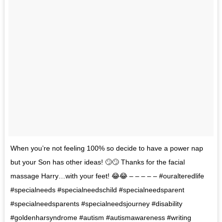
When you’re not feeling 100% so decide to have a power nap
but your Son has other ideas! 🙄🙄 Thanks for the facial
massage Harry…with your feet! 😂😂 – – – – – #ouralteredlife
#specialneeds #specialneedschild #specialneedsparent
#specialneedsparents #specialneedsjourney #disability
#goldenharsyndrome #autism #autismawareness #writing