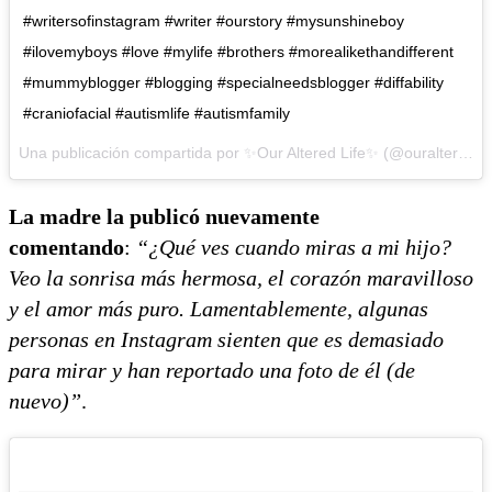
#writersofinstagram #writer #ourstory #mysunshineboy
#ilovemyboys #love #mylife #brothers #morealikethandifferent
#mummyblogger #blogging #specialneedsblogger #diffability
#craniofacial #autismlife #autismfamily
Una publicación compartida por ✨Our Altered Life✨ (@ouralteredlife) el
La madre la publicó nuevamente
comentando
:
“¿Qué ves cuando miras a mi hijo?
Veo la sonrisa más hermosa, el corazón maravilloso
y el amor más puro. Lamentablemente, algunas
personas en Instagram sienten que es demasiado
para mirar y han reportado una foto de él (de
nuevo)”
.