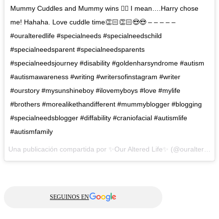
Mummy Cuddles and Mummy wins 👌🏻 I mean….Harry chose
me! Hahaha. Love cuddle time👏🏻👏🏻😍😍 – – – – –
#ouralteredlife #specialneeds #specialneedschild
#specialneedsparent #specialneedsparents
#specialneedsjourney #disability #goldenharsyndrome #autism
#autismawareness #writing #writersofinstagram #writer
#ourstory #mysunshineboy #ilovemyboys #love #mylife
#brothers #morealikethandifferent #mummyblogger #blogging
#specialneedsblogger #diffability #craniofacial #autismlife
#autismfamily
Una publicación compartida por ✨Our Altered Life✨ (@ouralteredlife) el
SEGUINOS EN