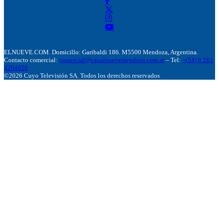
ELNUEVE.COM. Domicillo: Garibaldi 186. M5500 Mendoza, Argentina.
Contacto comercial:
comercial@canalnuevemendoza.com.ar
– Tel:
+(54) 9 261
4204020
©2026 Cuyo Televisión SA. Todos los derechos reservados