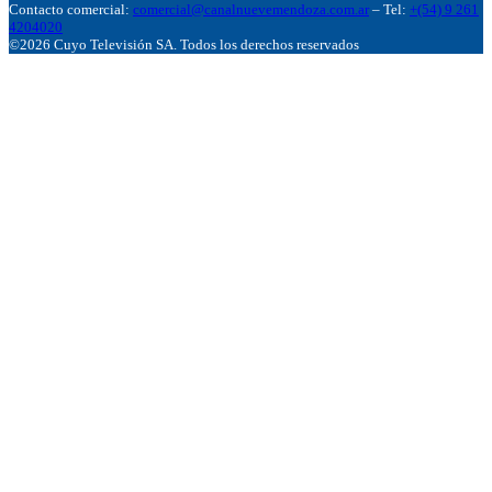
Contacto comercial:
comercial@canalnuevemendoza.com.ar
– Tel:
+(54) 9 261
4204020
©2026 Cuyo Televisión SA. Todos los derechos reservados