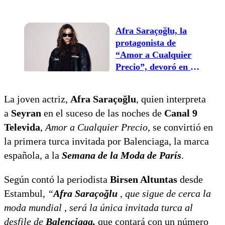
Precio” ya está en la
Maison Balenciaga en
París
Afra Saraçoğlu, la
protagonista de
“Amor a Cualquier
Precio”, devoró en la
Semana de Moda en
París
La joven actriz,
Afra Saraçoğlu
, quien interpreta
a
Seyran
en el suceso de las noches de
Canal 9
Televida
,
Amor a Cualquier Precio,
se convirtió en
la primera turca invitada por Balenciaga, la marca
española, a la
Semana de la Moda de París
.
Según contó la periodista
Birsen Altuntas
desde
Estambul,
“
Afra Saraçoğlu
, que sigue de cerca la
moda mundial , será la única invitada turca al
desfile de
Balenciaga,
que contará con un número