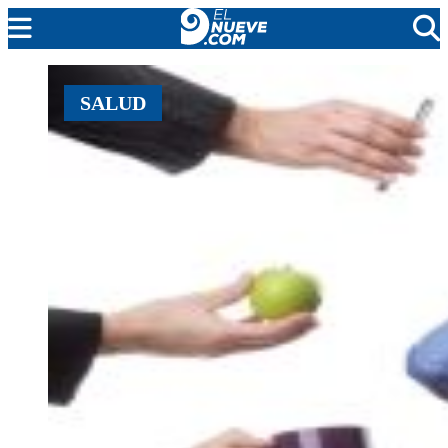
MENDOZA
SALUD
CADA DÍA
ARGENTINA
NOTICIERO 9
PROTAGONISTAS
EL NUEVE STREAMS
PROGRAMACIÓN
EN VIVO