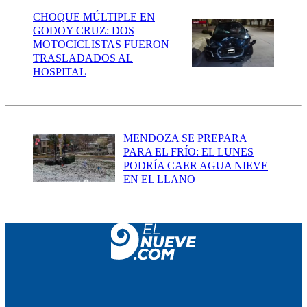
CHOQUE MÚLTIPLE EN
GODOY CRUZ: DOS
MOTOCICLISTAS FUERON
TRASLADADOS AL
HOSPITAL
MENDOZA SE PREPARA
PARA EL FRÍO: EL LUNES
PODRÍA CAER AGUA NIEVE
EN EL LLANO