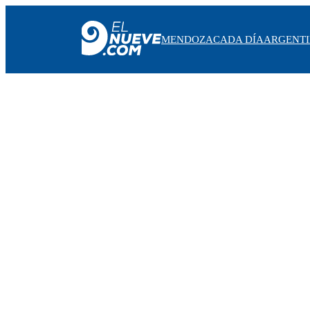
MENDOZA
CADA DÍA
ARGENT
MENDOZA
CADA DÍA
ARGENTINA
NOTICIERO 9
PROTAGONISTAS
EL NUEVE STREAMS
PROGRAMACIÓN
EN VIVO