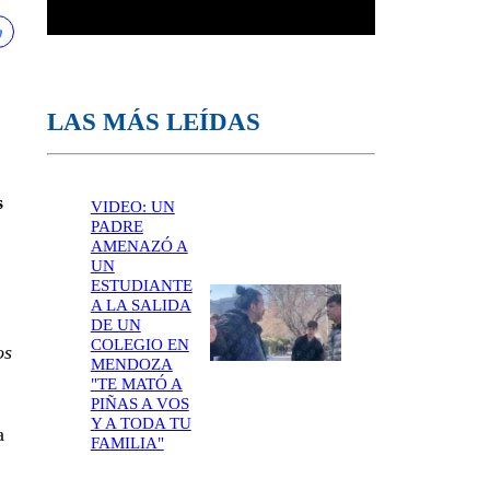
LAS MÁS LEÍDAS
s
VIDEO: UN
PADRE
AMENAZÓ A
UN
ESTUDIANTE
A LA SALIDA
DE UN
COLEGIO EN
os
MENDOZA
"TE MATÓ A
PIÑAS A VOS
Y A TODA TU
a
FAMILIA"