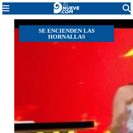
MENDOZA
SE ENCIENDEN LAS
HORNALLAS
CADA DÍA
ARGENTINA
NOTICIERO 9
PROTAGONISTAS
EL NUEVE STREAMS
PROGRAMACIÓN
EN VIVO