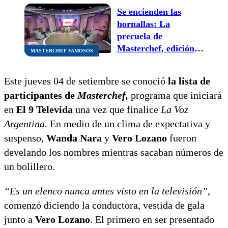
Se encienden las
hornallas: La
precuela de
Masterchef, edición
MASTERCHEF FAMOSOS
famosos este jueves
en El 9 Televida
Este jueves 04 de setiembre se conoció
la lista de
participantes de
Masterchef,
programa que iniciará
en
El 9 Televida
una vez que finalice
La Voz
Argentina.
En medio de un clima de expectativa y
suspenso,
Wanda Nara
y
Vero Lozano
fueron
develando los nombres mientras sacaban números de
un bolillero.
“Es un elenco nunca antes visto en la televisión”
,
comenzó diciendo la conductora, vestida de gala
junto a
Vero Lozano
. El primero en ser presentado