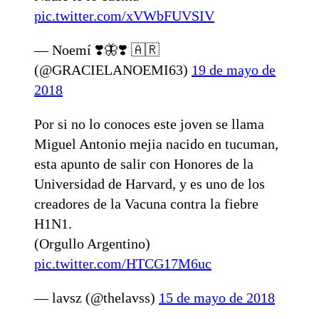
pic.twitter.com/xVWbFUVSIV
— Noemí ❣️🦋❣️ 🇦🇷
(@GRACIELANOEMI63)
19 de mayo de
2018
Por si no lo conoces este joven se llama
Miguel Antonio mejia nacido en tucuman,
esta apunto de salir con Honores de la
Universidad de Harvard, y es uno de los
creadores de la Vacuna contra la fiebre
H1N1.
(Orgullo Argentino)
pic.twitter.com/HTCG17M6uc
— lavsz (@thelavss)
15 de mayo de 2018