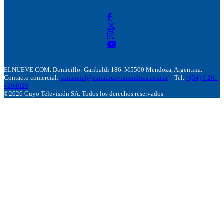
ELNUEVE.COM. Domicillo: Garibaldi 186. M5500 Mendoza, Argentina.
Contacto comercial:
comercial@canalnuevemendoza.com.ar
– Tel:
+(54) 9 261
4204020
©2026 Cuyo Televisión SA. Todos los derechos reservados