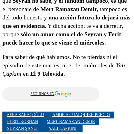
que
Seyran no sabe, y el fandom tampoco, es que
el personaje de
Mert Ramazan Demir,
tampoco es
del todo honesto y
una acción futura lo dejará más
que en evidencia.
Y dicha acción, te va a derretir,
porque
sólo un amor como el de Seyran y Ferit
puede hacer lo que se viene el miércoles.
Para saber de qué hablamos. No te pierdas ni el
episodio de este martes, ni el del miércoles de
Yalı
Çapkını
en
El 9 Televida.
SEGUINOS EN
AFRA SARAÇOĞLU
AMOR A CUALQUIER PRECIO
FERIT KORHAN
MERT RAMAZAN DEMIR
SEYRAN ŞANLI
YALI ÇAPKINI