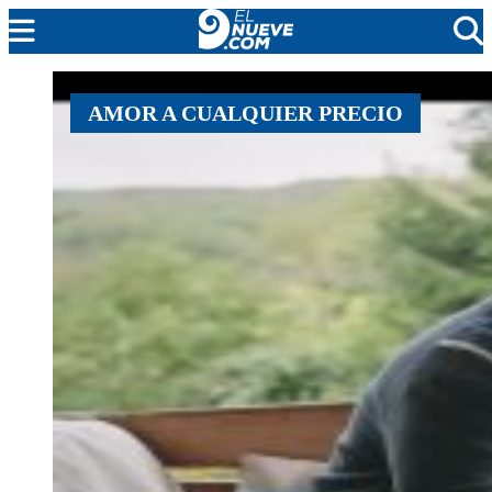
MENDOZA
AMOR A CUALQUIER PRECIO
CADA DÍA
ARGENTINA
NOTICIERO 9
PROTAGONISTAS
EL NUEVE STREAMS
PROGRAMACIÓN
EN VIVO