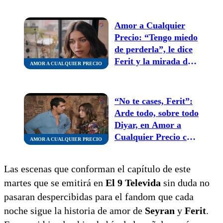
Amor a Cualquier
Precio: “Tengo miedo
de perderla”, le dice
Ferit y la mirada de
AMOR A CUALQUIER PRECIO
Seyran se inunda de
dolor y lágrimas
“No te cases, Ferit”:
Arde todo, sobre todo
Diyar, en Amor a
Cualquier Precio con
AMOR A CUALQUIER PRECIO
el pedido de Seyran
Las escenas que conforman el capítulo de este
martes que se emitirá en
El 9 Televida
sin duda no
pasaran despercibidas para el fandom que cada
noche sigue la historia de amor de
Seyran
y
Ferit
.