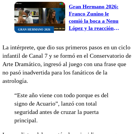
Gran Hermano 2026:
Franco Zunino le
comió la boca a Nenu
López y la reacción
GRAN HERMANO 2026
de celos de Luana
Fernández se volvió
La intérprete, que dio sus primeros pasos en un ciclo
viral
infantil de Canal 7 y se formó en el Conservatorio de
Arte Dramático, ingresó al juego con una frase que
no pasó inadvertida para los fanáticos de la
astrología.
“Este año viene con todo porque es del
signo de Acuario”, lanzó con total
seguridad antes de cruzar la puerta
principal.