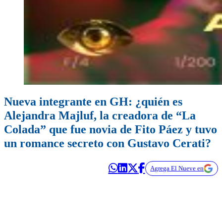
Nueva integrante en GH: ¿quién es
Alejandra Majluf, la creadora de “La
Colada” que fue novia de Fito Páez y tuvo
un romance secreto con Gustavo Cerati?
Agrega El Nueve en