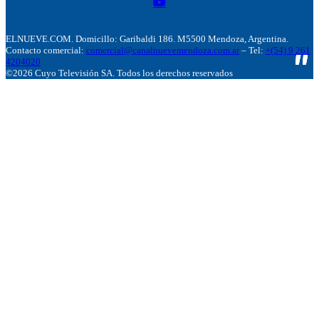
ELNUEVE.COM. Domicillo: Garibaldi 186. M5500 Mendoza, Argentina.
Contacto comercial:
comercial@canalnuevemendoza.com.ar
– Tel:
+(54) 9 261
4204020
©2026 Cuyo Televisión SA. Todos los derechos reservados