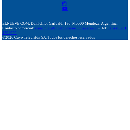
ELNUEVE.COM. Domicillo: Garibaldi 186. M5500 Mendoza, Argentina.
Contacto comercial:
comercial@canalnuevemendoza.com.ar
– Tel:
+(54) 9 261
4204020
©2026 Cuyo Televisión SA. Todos los derechos reservados