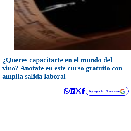
¿Querés capacitarte en el mundo del
vino? Anotate en este curso gratuito con
amplia salida laboral
Agrega El Nueve en