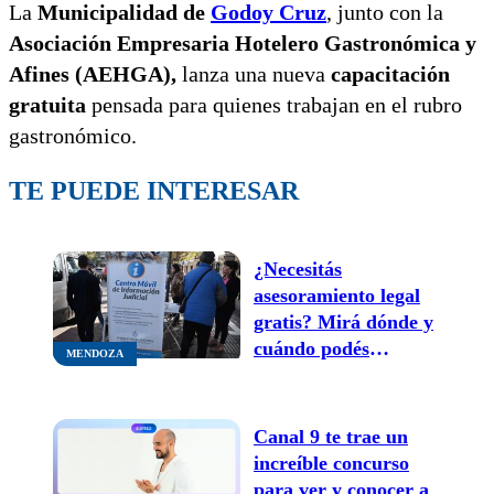
La
Municipalidad de
Godoy Cruz
, junto con la
Asociación Empresaria Hotelero Gastronómica y
Afines (AEHGA),
lanza una nueva
capacitación
gratuita
pensada para quienes trabajan en el rubro
gastronómico.
TE PUEDE INTERESAR
¿Necesitás
asesoramiento legal
gratis? Mirá dónde y
cuándo podés
MENDOZA
consultar en el
Centro Móvil Judicial
Canal 9 te trae un
increíble concurso
para ver y conocer a