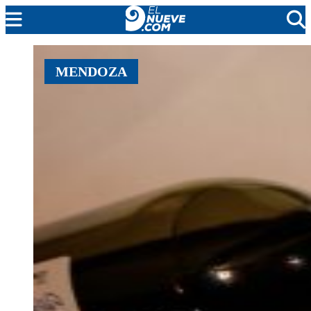
MENDOZA
MENDOZA
CADA DÍA
ARGENTINA
NOTICIERO 9
PROTAGONISTAS
EL NUEVE STREAMS
PROGRAMACIÓN
EN VIVO