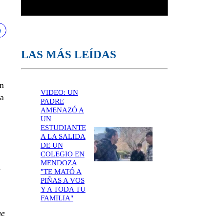
LAS MÁS LEÍDAS
én
VIDEO: UN
 a
PADRE
AMENAZÓ A
UN
ESTUDIANTE
A LA SALIDA
DE UN
COLEGIO EN
MENDOZA
s
"TE MATÓ A
PIÑAS A VOS
Y A TODA TU
FAMILIA"
ue