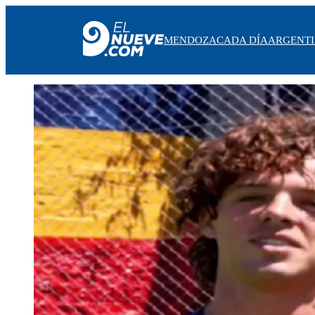
MENDOZA
CADA DÍA
ARGENT
MENDOZA
CADA DÍA
ARGENTINA
NOTICIERO 9
PROTAGONISTAS
EL NUEVE STREAMS
PROGRAMACIÓN
EN VIVO