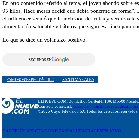
En otro contenido referido al tema, el joven ahondó sobre es
95 kilos. Hace meses decidí que debía ponerme en forma”. En
el influencer señaló que la inclusión de frutas y verduras l
alimentación saludable y hábitos que sigan esa línea para co
Lo que se dice un volantazo positivo.
SEGUINOS EN
FAMOSOS/ESPECTÁCULO
SANTI MARATEA
ELNUEVE.COM. Domicillo: Garibaldi 186. M5500 Mendoza
Contacto comercial:
comercial@canalnuevemendoza.com.a
©2026 Cuyo Televisión SA. Todos los derechos reservados
CARTELERA
PROTAGONISTAS
SALUD
VIRALES
EN VIVO