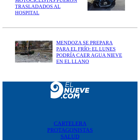
MOTOCICLISTAS FUERON
TRASLADADOS AL
HOSPITAL
MENDOZA SE PREPARA
PARA EL FRÍO: EL LUNES
PODRÍA CAER AGUA NIEVE
EN EL LLANO
CARTELERA
PROTAGONISTAS
SALUD