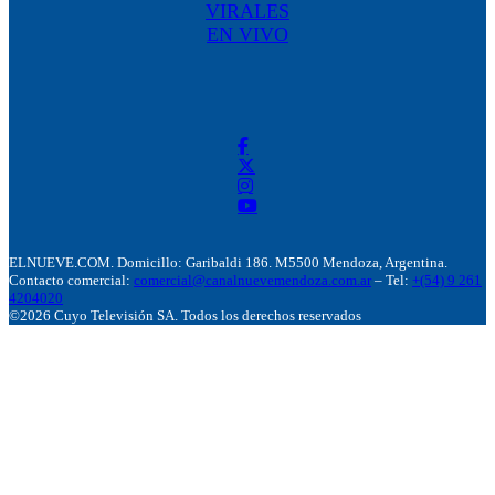
VIRALES
EN VIVO
ELNUEVE.COM. Domicillo: Garibaldi 186. M5500 Mendoza, Argentina.
Contacto comercial:
comercial@canalnuevemendoza.com.ar
– Tel:
+(54) 9 261
4204020
©2026 Cuyo Televisión SA. Todos los derechos reservados