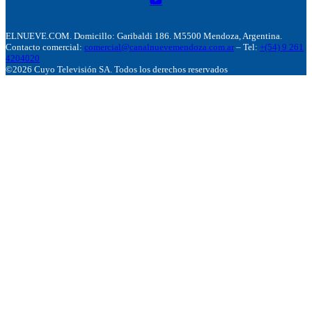
ELNUEVE.COM. Domicillo: Garibaldi 186. M5500 Mendoza, Argentina.
Contacto comercial:
comercial@canalnuevemendoza.com.ar
– Tel:
+(54) 9 261
4204020
©2026 Cuyo Televisión SA. Todos los derechos reservados