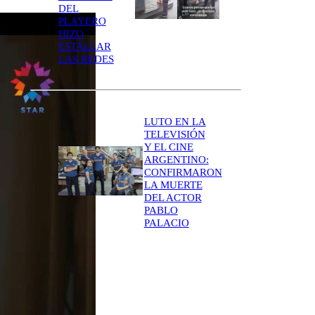
DEL
PLAYERO
HIZO
ESTALLAR
LAS REDES
LUTO EN LA
TELEVISIÓN
Y EL CINE
ARGENTINO:
CONFIRMARON
LA MUERTE
DEL ACTOR
PABLO
PALACIO