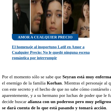
AMOR A CUALQUIER PRECIO
El homenaje al inoportuno Latif en Amor a
Cualquier Precio: No le quedó ninguna escena
romántica por interrumpir
Por el momento sólo se sabe que
Seyran está muy enferma
el enemigo de la familia
Korhan
. Mientras el personaje al 
con este secreto y el hecho de que no sabe cómo contárselo 
aparentemente, y a su hermano por luchas de poder que le f
decide buscar
alianza con un poderoso pero muy peligro
se dará cuenta de lo que está pasando y tomará acción
.