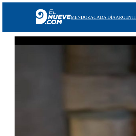
MENDOZA
CADA DÍA
ARGENT
MENDOZA
CADA DÍA
ARGENTINA
NOTICIERO 9
PROTAGONISTAS
EL NUEVE STREAMS
PROGRAMACIÓN
EN VIVO