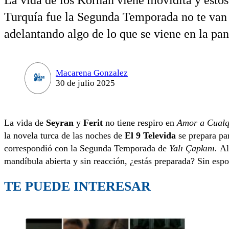
La vida de los Korhan viene movidita y estos 
Turquía fue la Segunda Temporada no te van d
adelantando algo de lo que se viene en la pan
Macarena Gonzalez
30 de julio 2025
La vida de
Seyran
y
Ferit
no tiene respiro en
Amor a Cualq
la novela turca de las noches de
El 9 Televida
se prepara par
correspondió con la Segunda Temporada de
Yalı Çapkını.
Al
mandíbula abierta y sin reacción, ¿estás preparada? Sin espo
TE PUEDE INTERESAR