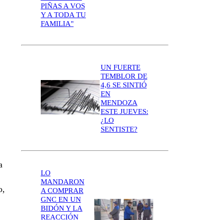
PIÑAS A VOS
Y A TODA TU
FAMILIA"
UN FUERTE
TEMBLOR DE
4,6 SE SINTIÓ
EN
MENDOZA
ESTE JUEVES:
¿LO
SENTISTE?
a
LO
MANDARON
o,
A COMPRAR
GNC EN UN
BIDÓN Y LA
REACCIÓN