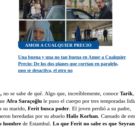
AMOR A CUALQUIER PRECIO
Una buena y una no tan buena en Amor a Cualquier
Precio: De los dos planes que corrían en paralelo,
uno se desactiva, el otro no
,
no se sabe de qué. Algo que, increíblemente, conoce
Tarik
,
que
Afra Saraçoğlu
le puso el cuerpo por tres temporadas lidi
a su marido,
Ferit busca poder
. El joven perdió a su padre,
ueron heredadas por su abuelo
Halis Korhan
. Cansado de est
so hombre
de Estambul.
Lo que Ferit no sabe es que Seyran