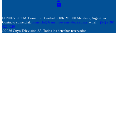
ELNUEVE.COM. Domicillo: Garibaldi 186. M5500 Mendoza, Argentina.
Contacto comercial:
comercial@canalnuevemendoza.com.ar
– Tel:
+(54) 9 261
4204020
©2026 Cuyo Televisión SA. Todos los derechos reservados