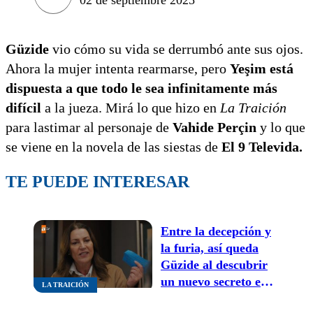
Güzide
vio cómo su vida se derrumbó ante sus ojos.
Ahora la mujer intenta rearmarse, pero
Yeşim está
dispuesta a que todo le sea infinitamente más
difícil
a la jueza. Mirá lo que hizo en
La Traición
para lastimar al personaje de
Vahide Perçin
y lo que
se viene en la novela de las siestas de
El 9 Televida.
TE PUEDE INTERESAR
Entre la decepción y
la furia, así queda
Güzide al descubrir
un nuevo secreto en
LA TRAICIÓN
La Traición