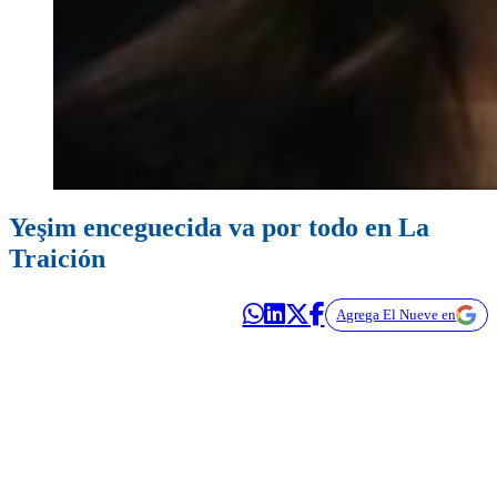
Yeşim enceguecida va por todo en La
Traición
Agrega El Nueve en