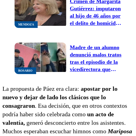
Crimen de Margarita
Gutiérrez: imputaron
al hijo de 46 años por
el delito de homicidio
MENDOZA
agravado por el
vínculo
Madre de un alumno
denunció malos tratos
tras el episodio de la
vicedirectora que
ROSARIO
pateó el pupitre de
los alumnos
La propuesta de Páez era clara:
apostar por lo
nuevo y
dejar de lado los clásicos que lo
consagraron
. Esa decisión, que en otros contextos
podría haber sido celebrada como
un acto de
valentía,
generó desconcierto entre los asistentes.
Muchos esperaban escuchar himnos como
Mariposa