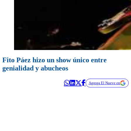
Fito Páez hizo un show único entre
genialidad y abucheos
Agrega El Nueve en