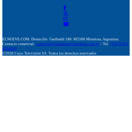
ELNUEVE.COM. Domicillo: Garibaldi 186. M5500 Mendoza, Argentina.
Contacto comercial:
comercial@canalnuevemendoza.com.ar
– Tel:
+(54) 9 261
4204020
©2026 Cuyo Televisión SA. Todos los derechos reservados